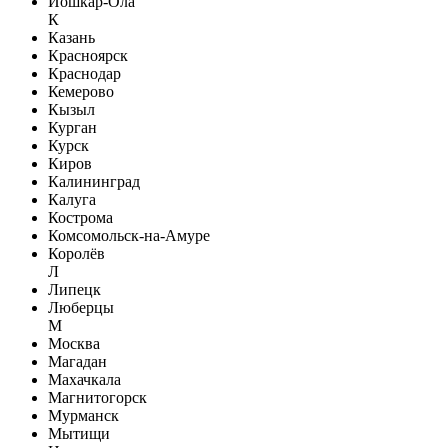
Йошкар-Ола
К
Казань
Красноярск
Краснодар
Кемерово
Кызыл
Курган
Курск
Киров
Калининград
Калуга
Кострома
Комсомольск-на-Амуре
Королёв
Л
Липецк
Люберцы
М
Москва
Магадан
Махачкала
Магнитогорск
Мурманск
Мытищи