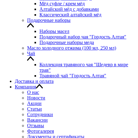
Мёд суфле / крем мёд
Алтайский мёд с добавками
Классический алтайский мёд
Подарочные наборы
Наборы масел
Подарочный набор чая "Гордость Алтая"
Подарочные наборы меда
Масло холодного отжима (100 мл, 250 мл)
Чай
Коллекция травяного чая "Шедевр в мире
трав"
Травяной чай "Гордость Алтая"
Доставка и оплата
Компания
О нас
Новости
Акции
Статьи
Сотрудники
Вакансии
Отзывы
Фотогалерея
Документы и сертификаты