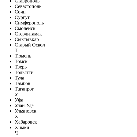
Ставрополь
Севастополь
Сочи
Сургут
Симферополь
Смоленск
Стерлитамак
Сыктывкар
Старый Оскол
Т
Тюмень
Томск
Тверь
Тольятти
Тула
Тамбов
Таганрог
У
Уфа
Улан-Удэ
Ульяновск
Х
Хабаровск
Химки
Ч