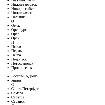
Нижний Тагил
Нижневартовск
Новороссийск
Нижнекамск
Нальчик
О
Омск
Оренбург
Орёл
Орск
П
Псков
Пермь
Пенза
Подольск
Петрозаводск
Прокопьевск
Р
Ростов-на-Дону
Рязань
С
Санкт-Петербург
Самара
Саратов
Саранск