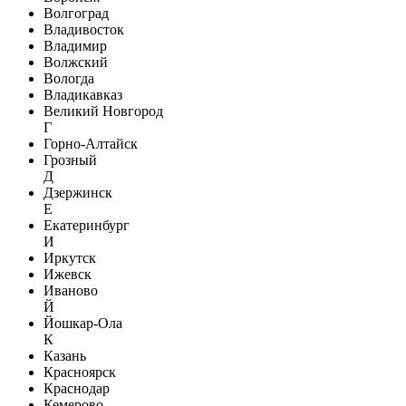
Волгоград
Владивосток
Владимир
Волжский
Вологда
Владикавказ
Великий Новгород
Г
Горно-Алтайск
Грозный
Д
Дзержинск
Е
Екатеринбург
И
Иркутск
Ижевск
Иваново
Й
Йошкар-Ола
К
Казань
Красноярск
Краснодар
Кемерово