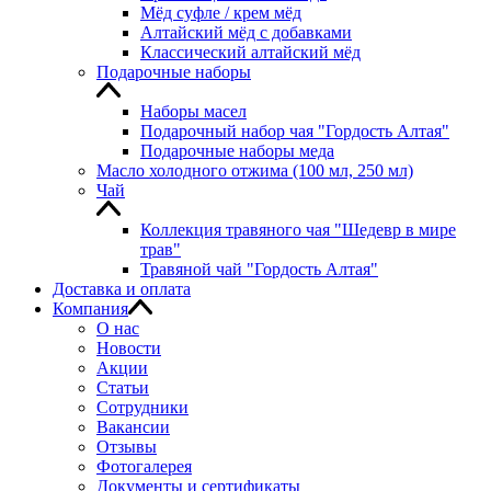
Мёд суфле / крем мёд
Алтайский мёд с добавками
Классический алтайский мёд
Подарочные наборы
Наборы масел
Подарочный набор чая "Гордость Алтая"
Подарочные наборы меда
Масло холодного отжима (100 мл, 250 мл)
Чай
Коллекция травяного чая "Шедевр в мире
трав"
Травяной чай "Гордость Алтая"
Доставка и оплата
Компания
О нас
Новости
Акции
Статьи
Сотрудники
Вакансии
Отзывы
Фотогалерея
Документы и сертификаты